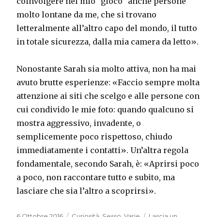
coinvolgere nel mio “gioco” anche persone
molto lontane da me, che si trovano
letteralmente all’altro capo del mondo, il tutto
in totale sicurezza, dalla mia camera da letto».
Nonostante Sarah sia molto attiva, non ha mai
avuto brutte esperienze: «Faccio sempre molta
attenzione ai siti che scelgo e alle persone con
cui condivido le mie foto: quando qualcuno si
mostra aggressivo, invadente, o
semplicemente poco rispettoso, chiudo
immediatamente i contatti». Un’altra regola
fondamentale, secondo Sarah, è: «Aprirsi poco
a poco, non raccontare tutto e subito, ma
lasciare che sia l’altro a scoprirsi».
Pubblicato
Categorie
6 Ottobre 2016
Curiosità
,
Sesso
,
Varie
Lascia un