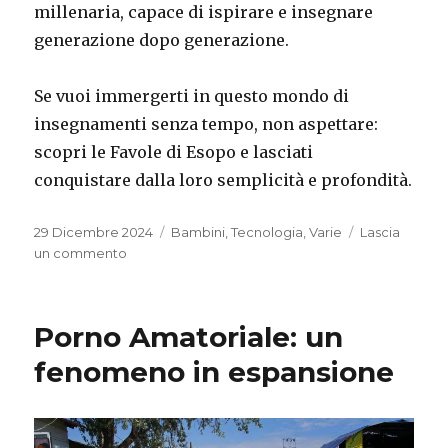
millenaria, capace di ispirare e insegnare
generazione dopo generazione.
Se vuoi immergerti in questo mondo di
insegnamenti senza tempo, non aspettare:
scopri le Favole di Esopo e lasciati
conquistare dalla loro semplicità e profondità.
Pubblicato
Categorie
29 Dicembre 2024
Bambini
,
Tecnologia
,
Varie
Lascia
il
su
un commento
Le
Favole
di
Porno Amatoriale: un
Esopo:
Un
fenomeno in espansione
Tesoro
di
Saggezza
Antica