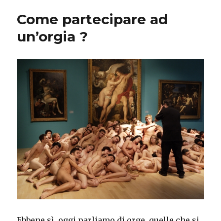
marito
Come partecipare ad
guard
il
un’orgia ?
porno
gay
?
Ebbene sì, oggi parliamo di orge, quelle che si