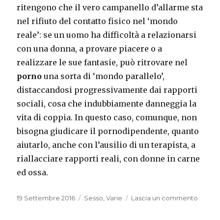
ritengono che il vero campanello d’allarme sta
nel rifiuto del contatto fisico nel ‘mondo
reale’: se un uomo ha difficoltà a relazionarsi
con una donna, a provare piacere o a
realizzare le sue fantasie, può ritrovare nel
porno
una sorta di ‘mondo parallelo’,
distaccandosi progressivamente dai rapporti
sociali, cosa che indubbiamente danneggia la
vita di coppia. In questo caso, comunque, non
bisogna giudicare il pornodipendente, quanto
aiutarlo, anche con l’ausilio di un terapista, a
riallacciare rapporti reali, con donne in carne
ed ossa.
Pubblicato
Categorie
su
19 Settembre 2016
Sesso
,
Varie
Lascia un commento
il
Perch
mio