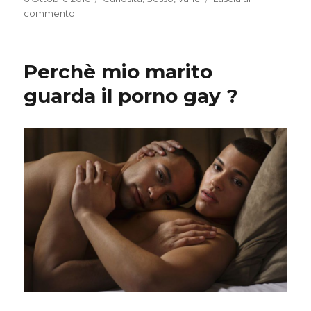
il
su
commento
Porno
Amatoriale:
un
Perchè mio marito
fenomeno
in
guarda il porno gay ?
espansione